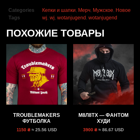
Categories
Кепки и шапки
,
Мерч
,
Мужское
,
Новое
Tags
wj
,
wj
,
wotanjugend
,
wotanjugend
ПОХОЖИЕ ТОВАРЫ
TROUBLEMAKERS
М8Л8ТХ — ФАНТОМ
ФУТБОЛКА
ХУДИ
≈ 25.56 USD
≈ 86.67 USD
1150 ₴
3900 ₴