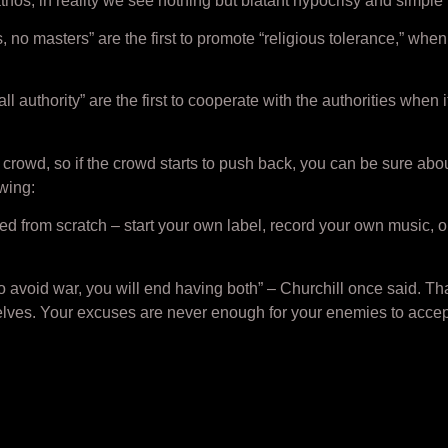
thos, in reality we see nothing but blatant hypocrisy and simp
 masters” are the first to promote “religious tolerance,” when i
l authority” are the first to cooperate with the authorities when i
rowd, so if the crowd starts to push back, you can be sure about
owing:
ed from scratch – start your own label, record your own music, 
o avoid war, you will end having both” – Churchill once said. T
lves. Your excuses are never enough for your enemies to accept 