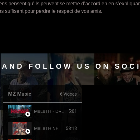
ens pensent qu’ils peuvent se mettre d’accord en en s’expliquan
 suffisent pour perdre le respect de vos amis.
 AND FOLLOW US ON SOC
MZ Music
6 Videos
5:01
M8L8TH - DRAUMTING (official video, 2024) ENG SUB
58:13
M8L8TH NEKROKRATOR (FULL-LENGTH 2023)