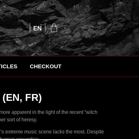
UA
EN
RU
ICLES
CHECKOUT
(EN, FR)
re apparent in the light of the recent “witch
her sort of heresy.
ay’s extreme music scene lacks the most. Despite