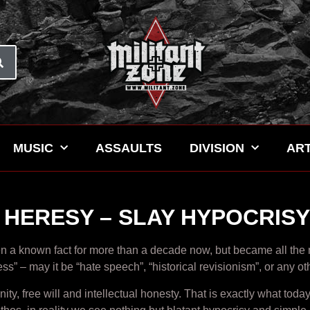
MUSIC
ASSAULTS
DIVISION
ART
HERESY – SLAY HYPOCRISY 
n a known fact for more than a decade now, but became all the mo
ess” – may it be “hate speech”, “historical revisionism”, or any ot
ty, free will and intellectual honesty. That is exactly what tod