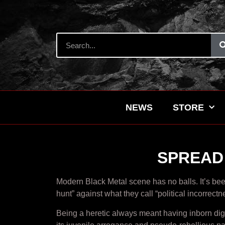
NEWS
STORE
SPREAD 
Modern Black Metal scene has no balls. It’s bee
hunt” against what they call “political incorrectn
Being a heretic always meant having inborn digni