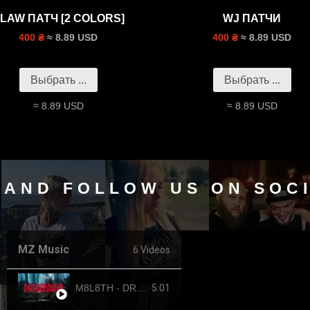
LAW ПАТЧ [2 COLORS]
WJ ПАТЧИ
≈ 8.89 USD
≈ 8.89 USD
400 ₴
400 ₴
Выбрать ...
Выбрать ...
≈ 8.89 USD
≈ 8.89 USD
 AND FOLLOW US ON SOC
MZ Music
6 Videos
5:01
M8L8TH - DRAUMTING (official video, 2024) ENG SUB