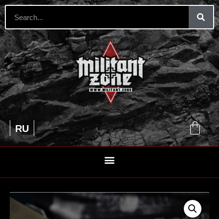
EN
RU
UA