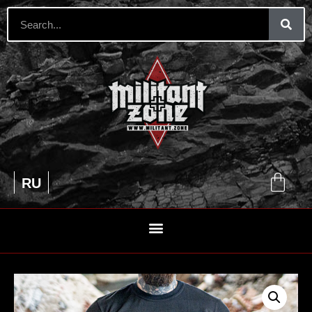
EN
RU
UA