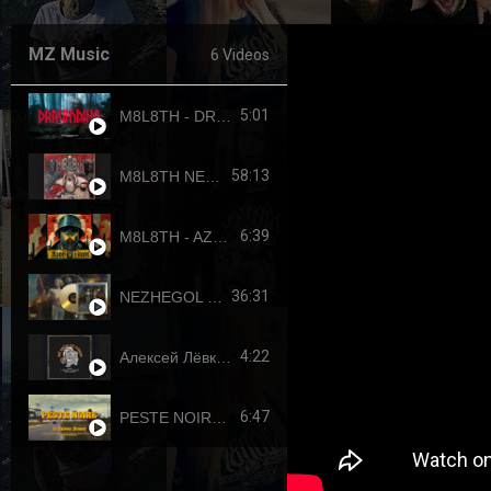
MZ Music
6 Videos
5:01
M8L8TH - DRAUMTING (official video, 2024) ENG SUB
58:13
M8L8TH NEKROKRATOR (FULL-LENGTH 2023)
6:39
M8L8TH - AZOVSTAHL (2022-4308) SINGLE
36:31
NEZHEGOL - YOUTH (FULL-LENGHT 2022)
4:22
Алексей Лёвкин x Кирилл Канахин feat. Егор Летов - "Всё идет по плану" (2023 RDK edition)
6:47
PESTE NOIRE - LE DERNIER PUTSCH (OFFICIAL VIDEO, 2017) HD REUPLOAD