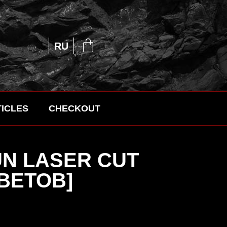
EN
RU
UA
ICLES
CHECKOUT
N LASER CUT
ЦВЕТОВ]