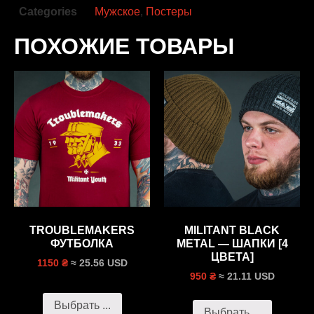
Categories
Мужское
,
Постеры
ПОХОЖИЕ ТОВАРЫ
TROUBLEMAKERS
MILITANT BLACK
ФУТБОЛКА
METAL — ШАПКИ [4
ЦВЕТА]
≈ 25.56 USD
1150 ₴
≈ 21.11 USD
950 ₴
Выбрать ...
Выбрать ...