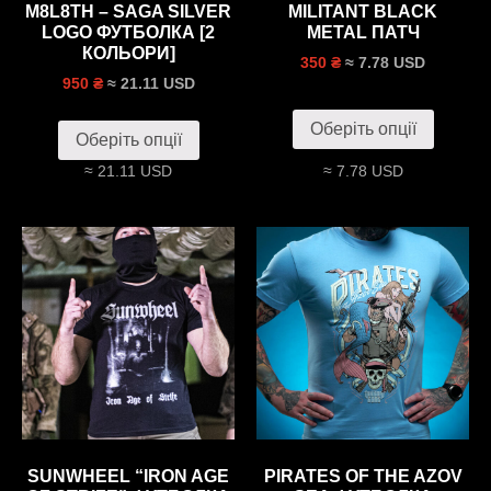
M8L8TH – SAGA SILVER
MILITANT BLACK
LOGO ФУТБОЛКА [2
METAL ПАТЧ
КОЛЬОРИ]
≈ 7.78 USD
350 ₴
≈ 21.11 USD
950 ₴
Оберіть опції
Оберіть опції
≈ 21.11 USD
≈ 7.78 USD
SUNWHEEL “IRON AGE
PIRATES OF THE AZOV