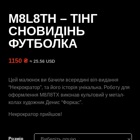
M8L8TH – ТІНГ
СНОВИДІНЬ
ФУТБОЛКА
1150 ₴
≈ 25.56 USD
Цей малюнок ви бачили всередині віп-видання
“Некрократор”, та його історія унікальна. Роботу для
оформлення М8Л8ТХ виконав культовий у метал-
колах художник Денис “Форкас”.
Некрократор прийшов!
Розмiр