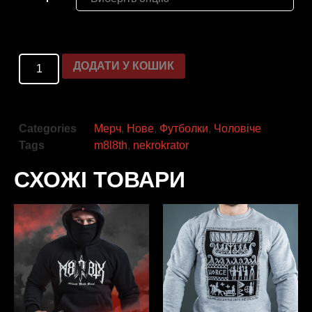
ДОДАТИ У КОШИК
Categories
Мерч
,
Нове
,
Футболки
,
Чоловіче
Tags
m8l8th
,
nekrokrator
СХОЖІ ТОВАРИ