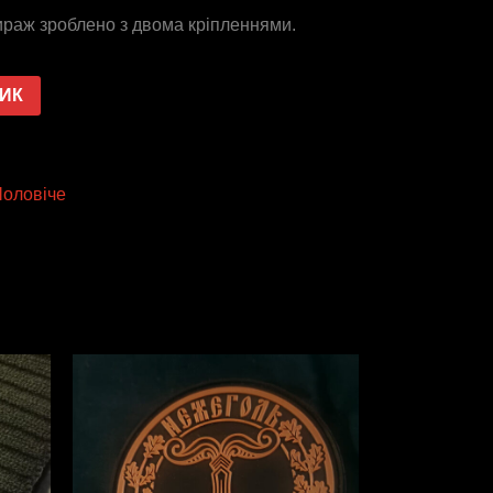
ираж зроблено з двома кріпленнями.
ШИК
Чоловіче