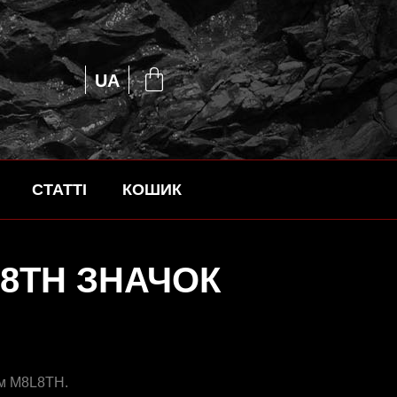
EN
UA
RU
СТАТТІ
КОШИК
8TH ЗНАЧОК
ом M8L8TH.