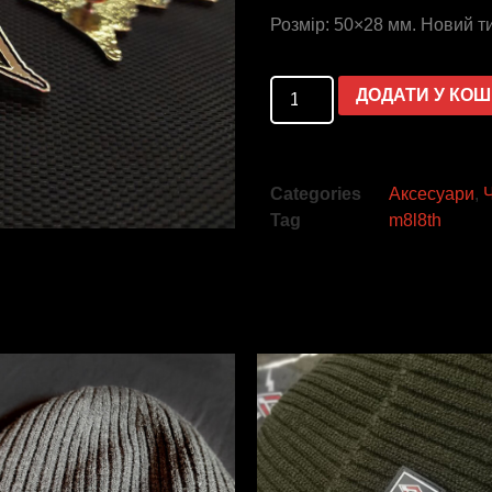
Розмір: 50×28 мм. Новий т
ДОДАТИ У КО
Categories
Аксесуари
,
Tag
m8l8th