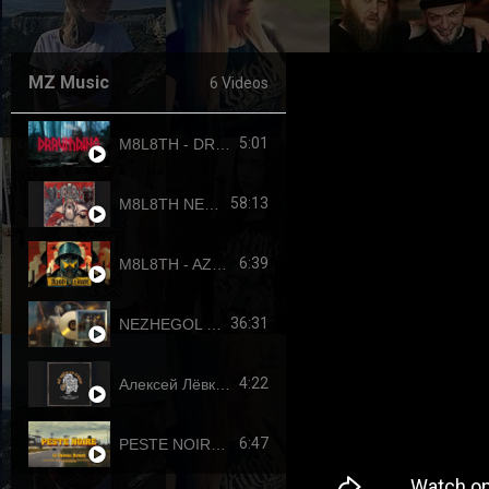
MZ Music
6 Videos
5:01
M8L8TH - DRAUMTING (official video, 2024) ENG SUB
58:13
M8L8TH NEKROKRATOR (FULL-LENGTH 2023)
6:39
M8L8TH - AZOVSTAHL (2022-4308) SINGLE
36:31
NEZHEGOL - YOUTH (FULL-LENGHT 2022)
4:22
Алексей Лёвкин x Кирилл Канахин feat. Егор Летов - "Всё идет по плану" (2023 RDK edition)
6:47
PESTE NOIRE - LE DERNIER PUTSCH (OFFICIAL VIDEO, 2017) HD REUPLOAD