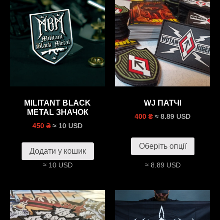
MILITANT BLACK
WJ ПАТЧI
METAL ЗНАЧОК
≈ 8.89 USD
400 ₴
≈ 10 USD
450 ₴
Оберіть опції
Додати у кошик
≈ 10 USD
≈ 8.89 USD