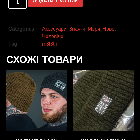
ДОДАТИ У КОШИК
Categories
Аксесуари
,
Значки
,
Мерч
,
Нове
,
Чоловіче
Tag
m8l8th
СХОЖІ ТОВАРИ