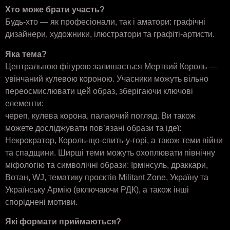
Хто може брати участь?
Будь-хто — як професіонали, так і аматори: графічні
дизайнери, художники, ілюстратори та графіті-артисти.
Яка тема?
Центральною фігурою залишається Мертвий Король —
увінчаний кулевою короною. Учасники можуть вільно
переосмислювати цей образ, зберігаючи ключові
елементи:
череп, кулева корона, палаючий погляд. Ви також
можете досліджувати пов’язані образи та ідеї:
Некрократор, Король-що-спить-у-горі, а також теми війни
та спадщини. Ширші теми можуть охоплювати північну
міфологію та символічні образи: Ірмінсуль, драккари,
Вотан, WJ, тематику проєктів Militant Zone, Україну та
Українську Армію (включаючи РДК), а також інші
споріднені мотиви.
Які формати приймаються?