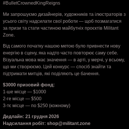
#BulletCrownedKingReigns
Ми запрошуємо дизайнерів, художників та ілюстраторів з
усього світу надсилати свої роботи — щоб позмагатися
за призи та стати частиною майбутніх проєктів Militant
Zone.
Від самого початку нашою метою було привнести нову
енергію в сцену, яка надто часто повторює саму себе.
Візуальна мова має значення — в арті, у мерчі, у всьому,
що ми створюємо. Цей конкурс — спосіб знайти та
підтримати митців, які поділяють це бачення.
$3000 призовий фонд:
1-ше місце — $1000
2-ге місце — $500
3-тє місце — по $250 (кожному)
Дедлайн: 21 грудня 2026
Надсилання робіт: shop@militant.zone