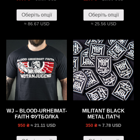
Оберіть опції
Оберіть опції
≈ 86.67 USD
≈ 25.56 USD
WJ – BLOOD-URHEIMAT-
MILITANT BLACK
FAITH ФУТБОЛКА
METAL ПАТЧ
≈ 21.11 USD
≈ 7.78 USD
950 ₴
350 ₴