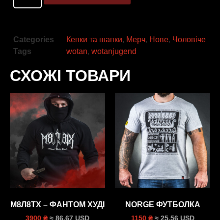
Categories
Кепки та шапки
,
Мерч
,
Нове
,
Чоловіче
Tags
wotan
,
wotanjugend
СХОЖІ ТОВАРИ
М8Л8ТХ – ФАНТОМ ХУДI
NORGE ФУТБОЛКА
≈ 86.67 USD
≈ 25.56 USD
3900 ₴
1150 ₴