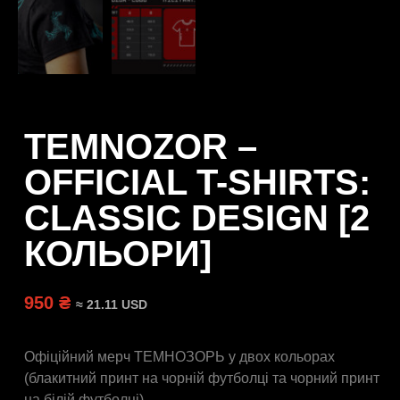
TEMNOZOR –
OFFICIAL T-SHIRTS:
CLASSIC DESIGN [2
КОЛЬОРИ]
950 ₴
≈ 21.11 USD
Офіційний мерч ТЕМНОЗОРЬ у двох кольорах
(блакитний принт на чорній футболці та чорний принт
на білій футболці)