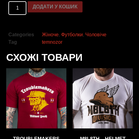
ДОДАТИ У КОШИК
Categories
Жіноче
,
Футболки
,
Чоловіче
Tag
temnozor
СХОЖІ ТОВАРИ
TROUBLEMAKERS
M8L8TH – HELMET