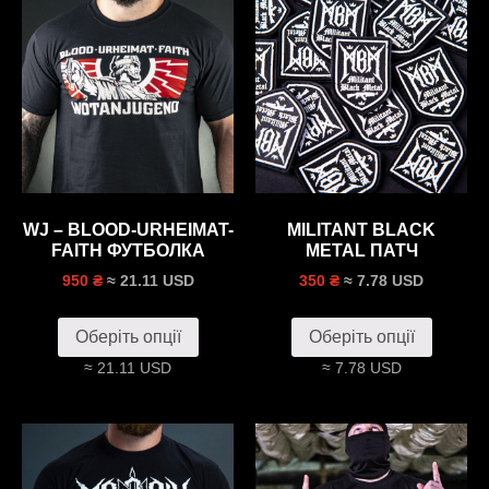
WJ – BLOOD-URHEIMAT-
MILITANT BLACK
FAITH ФУТБОЛКА
METAL ПАТЧ
≈ 21.11 USD
≈ 7.78 USD
950 ₴
350 ₴
Оберіть опції
Оберіть опції
≈ 21.11 USD
≈ 7.78 USD