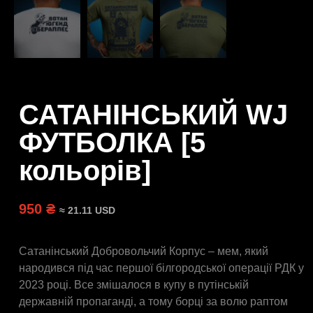
САТАНІНСЬКИЙ WJ
ФУТБОЛКА [5
кольорів]
950 ₴
≈ 21.11 USD
Сатанінський Добровольчий Корпус – мем, який
народився під час першої білгородської операції РДК у
2023 році. Все змішалося в купу в путінській
державній пропаганді, а тому борці за волю раптом