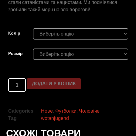
стали сатаністами та нацистами. Ми посміялися і
зробили такий мерч на зло ворогові!
Колір
Розмiр
ДОДАТИ У КОШИК
Categories
Нове
,
Футболки
,
Чоловіче
Tag
wotanjugend
СХОЖІ ТОВАРИ