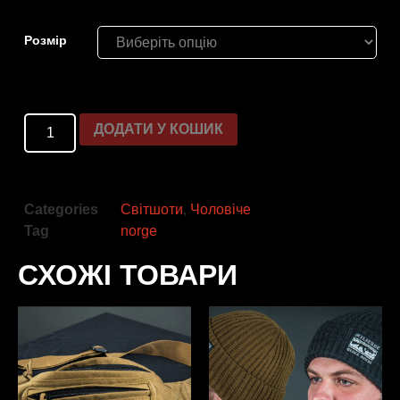
Розмiр
ДОДАТИ У КОШИК
Categories
Світшоти
,
Чоловіче
Tag
norge
СХОЖІ ТОВАРИ