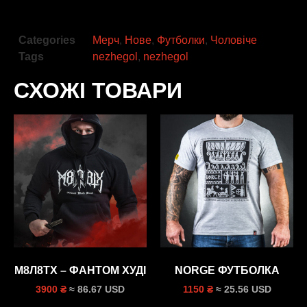
Categories
Мерч
,
Нове
,
Футболки
,
Чоловіче
Tags
nezhegol
,
nezhegol
СХОЖІ ТОВАРИ
М8Л8ТХ – ФАНТОМ ХУДI
NORGE ФУТБОЛКА
≈ 86.67 USD
≈ 25.56 USD
3900 ₴
1150 ₴