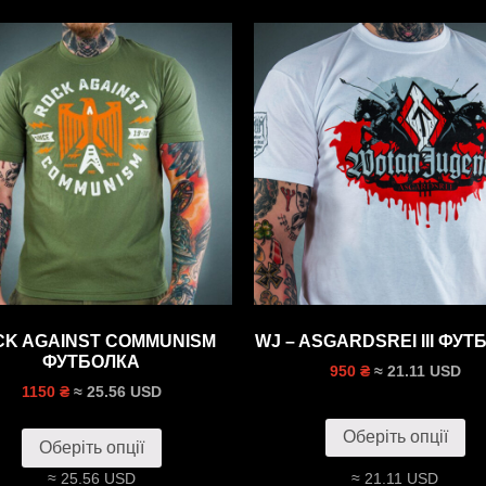
CK AGAINST COMMUNISM
WJ – ASGARDSREI III ФУТ
ФУТБОЛКА
≈ 21.11 USD
950 ₴
≈ 25.56 USD
1150 ₴
Оберіть опції
Оберіть опції
≈ 25.56 USD
≈ 21.11 USD