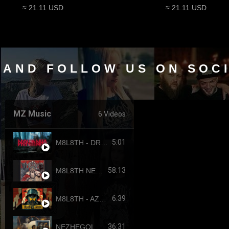
≈ 21.11 USD
≈ 21.11 USD
 AND FOLLOW US ON SOC
MZ Music
6 Videos
5:01
M8L8TH - DRAUMTING (official video, 2024) ENG SUB
58:13
M8L8TH NEKROKRATOR (FULL-LENGTH 2023)
6:39
M8L8TH - AZOVSTAHL (2022-4308) SINGLE
36:31
NEZHEGOL - YOUTH (FULL-LENGHT 2022)