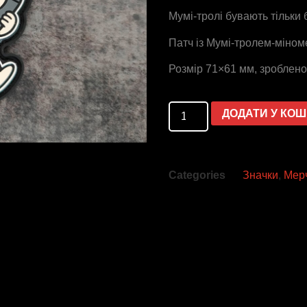
Мумі-тролі бувають тільки б
Патч із Мумі-тролем-міном
Розмір 71×61 мм, зроблено 
ДОДАТИ У КО
Categories
Значки
,
Мер