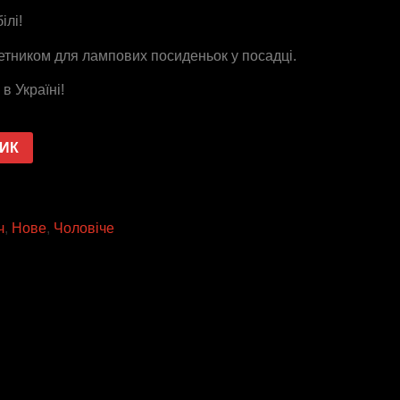
ілі!
етником для лампових посиденьок у посадці.
в Україні!
ШИК
ч
,
Нове
,
Чоловіче