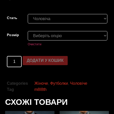
Стать
Розмiр
Очистити
ДОДАТИ У КОШИК
Categories
Жіноче
,
Футболки
,
Чоловіче
Tag
m8l8th
СХОЖІ ТОВАРИ