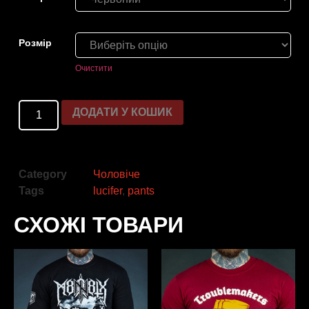
Розмiр
Очистити
ДОДАТИ У КОШИК
Category
Чоловіче
Tags
lucifer
,
pants
СХОЖІ ТОВАРИ