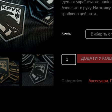
ідеолог українського націо
Азовського руху. На згадк
зроблено цей патч.
Колір
ДОДАТИ У КО
Categories
Аксесуари
,