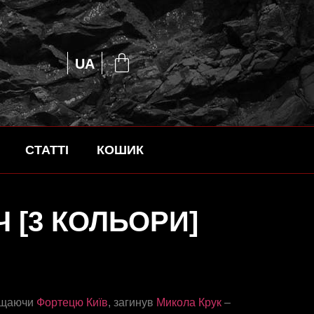
EN
UA
RU
СТАТТІ
КОШИК
Ч [3 КОЛЬОРИ]
хищаючи
Фортецю Київ
, загинув
Микола Крук
–