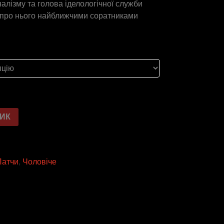
налізму та голова іделологічної служби
у про нього найближчими соратниками
ШИК
Патчи
,
Чоловіче