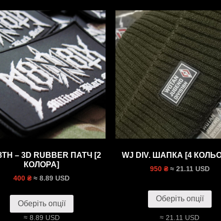
8TH – 3D RUBBER ПАТЧ [2
WJ DIV. ШАПКА [4 КОЛЬО
КОЛОРА]
≈ 21.11 USD
950 ₴
≈ 8.89 USD
400 ₴
Оберіть опції
Оберіть опції
≈ 8.89 USD
≈ 21.11 USD