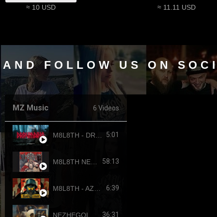
≈ 10 USD
≈ 11.11 USD
 AND FOLLOW US ON SOC
MZ Music
6 Videos
5:01
M8L8TH - DRAUMTING (official video, 2024) ENG SUB
58:13
M8L8TH NEKROKRATOR (FULL-LENGTH 2023)
6:39
M8L8TH - AZOVSTAHL (2022-4308) SINGLE
36:31
NEZHEGOL - YOUTH (FULL-LENGHT 2022)