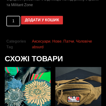
та Militant Zone
ДОДАТИ У КОШИК
Categories
Аксесуари
,
Нове
,
Патчи
,
Чоловіче
Tag
absurd
СХОЖІ ТОВАРИ