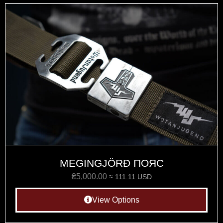
MEGINGJÖRÐ ПОЯС
₴
5,000.00
≈ 111.11 USD
View Options