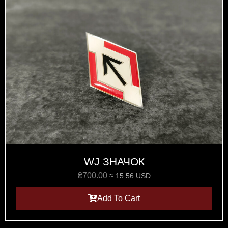
WJ ЗНАЧОК
₴
700.00
≈ 15.56 USD
Add To Cart