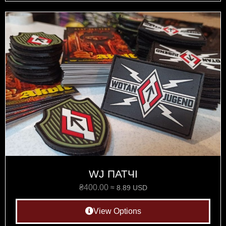
WJ ПАТЧI
₴
400.00
≈ 8.89 USD
View Options