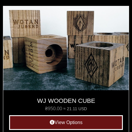
WJ WOODEN CUBE
₴
950.00
≈ 21.11 USD
View Options