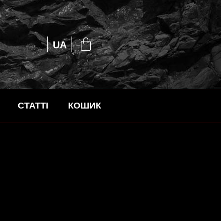
EN
UA
RU
СТАТТІ
КОШИК