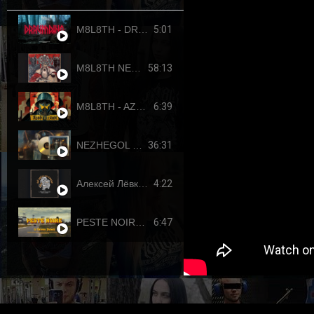
5:01
M8L8TH - DRAUMTING (official video, 2024) ENG SUB
58:13
M8L8TH NEKROKRATOR (FULL-LENGTH 2023)
6:39
M8L8TH - AZOVSTAHL (2022-4308) SINGLE
36:31
NEZHEGOL - YOUTH (FULL-LENGHT 2022)
4:22
Алексей Лёвкин x Кирилл Канахин feat. Егор Летов - "Всё идет по плану" (2023 RDK edition)
6:47
PESTE NOIRE - LE DERNIER PUTSCH (OFFICIAL VIDEO, 2017) HD REUPLOAD