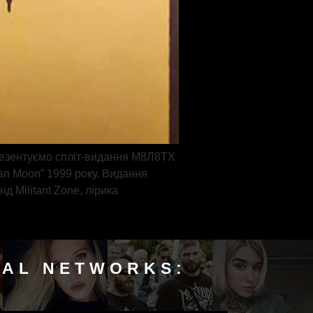
презентуємо спліт-видання М8Л8ТХ
yan Moon” 1999 року. Видання
д Militant Zone, лірика
IAL NETWORKS: