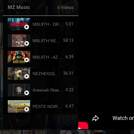
MZ Music
6 Videos
5:01
M8L8TH - DRAUMTING (official video, 2024) ENG SUB
58:13
M8L8TH NEKROKRATOR (FULL-LENGTH 2023)
6:39
M8L8TH - AZOVSTAHL (2022-4308) SINGLE
36:31
NEZHEGOL - YOUTH (FULL-LENGHT 2022)
4:22
Алексей Лёвкин x Кирилл Канахин feat. Егор Летов - "Всё идет по плану" (2023 RDK edition)
6:47
PESTE NOIRE - LE DERNIER PUTSCH (OFFICIAL VIDEO, 2017) HD REUPLOAD