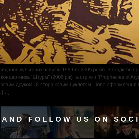
идання культових записів 1999 та 2005 років. З гордістю 
онцертника “Штурм” (2006 рік) та стрічки “Prophecies of Ar
нзовим друком і 8-сторінковим буклетом. Нове оформлення ві
 […]
 AND FOLLOW US ON SOC