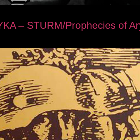
A – STURM/Prophecies of Ar