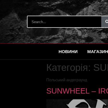
НОВИНИ
МАГАЗИ
Категорія:
SU
Польський андеграунд
SUNWHEEL – IRO