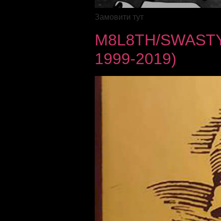
Замовити тут
M8L8TH/SWASTYK
1999-2019)