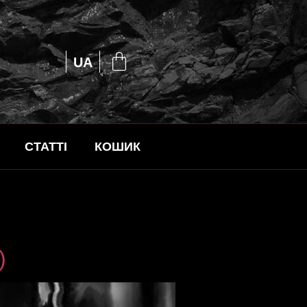
EN
UA
RU
СТАТТІ
КОШИК
)