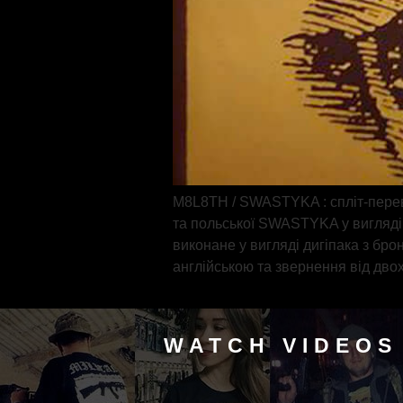
M8L8TH / SWASTYKA : спліт-перев
та польської SWASTYKA у вигляді к
виконане у вигляді дигіпака з бро
англійською та звернення від двох
WATCH VIDEOS