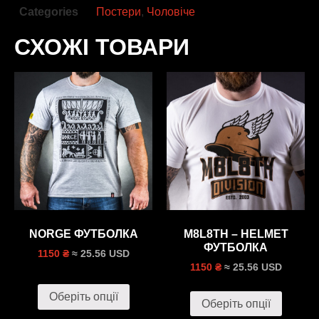
Categories
Постери
,
Чоловіче
СХОЖІ ТОВАРИ
NORGE ФУТБОЛКА
M8L8TH – HELMET
ФУТБОЛКА
≈ 25.56 USD
1150 ₴
≈ 25.56 USD
1150 ₴
Оберіть опції
Оберіть опції